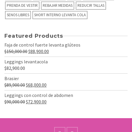
PRENDA DE VESTIR
REBAJAR MEDIDAS
REDUCIR TALLAS
SENOS LIBRES
SHORT INTERNO LEVANTA COLA
Featured Products
Faja de control fuerte levanta glúteos
El
El
$
150,000.00
$
88,900.00
precio
precio
Leggings levantacola
original
actual
$
82,900.00
era:
es:
Brasier
$150,000.00.
$88,900.00.
El
El
$
89,900.00
$
68,000.00
precio
precio
Leggings con control de abdomen
original
actual
El
El
$
90,000.00
$
72,900.00
era:
es:
precio
precio
$89,900.00.
$68,000.00.
original
actual
era:
es:
$90,000.00.
$72,900.00.