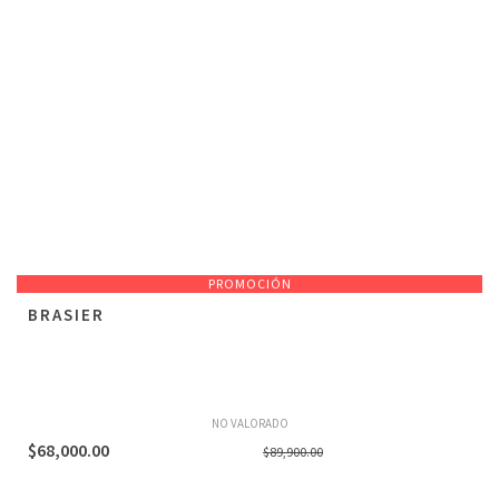
PROMOCIÓN
BRASIER
NO VALORADO
El
El
$
68,000.00
$
89,900.00
precio
precio