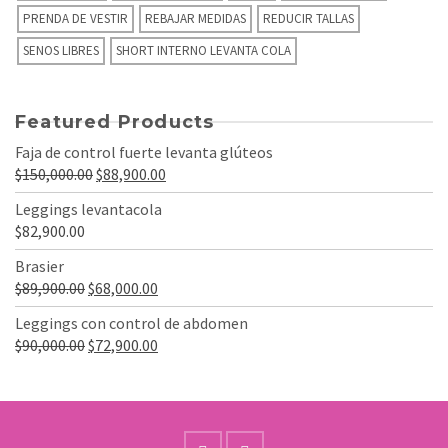
PRENDA DE VESTIR
REBAJAR MEDIDAS
REDUCIR TALLAS
SENOS LIBRES
SHORT INTERNO LEVANTA COLA
Featured Products
Faja de control fuerte levanta glúteos
El
El
$
150,000.00
$
88,900.00
precio
precio
Leggings levantacola
original
actual
$
82,900.00
era:
es:
Brasier
$150,000.00.
$88,900.00.
El
El
$
89,900.00
$
68,000.00
precio
precio
Leggings con control de abdomen
original
actual
El
El
$
90,000.00
$
72,900.00
era:
es:
precio
precio
$89,900.00.
$68,000.00.
original
actual
era:
es:
$90,000.00.
$72,900.00.