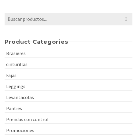
original
actual
era:
es:
$89,900.00.
$68,000.00.
Buscar
por:
Product Categories
Brasieres
cinturillas
Fajas
Leggings
Levantacolas
Panties
Prendas con control
Promociones