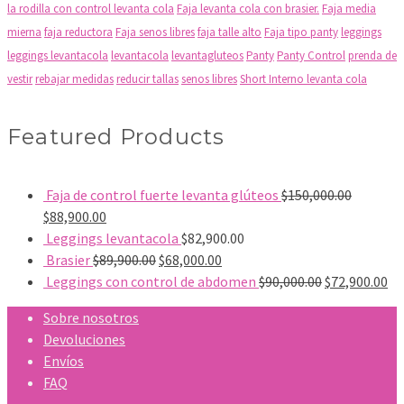
la rodilla con control levanta cola
Faja levanta cola con brasier.
Faja media
mierna
faja reductora
Faja senos libres
faja talle alto
Faja tipo panty
leggings
leggings levantacola
levantacola
levantagluteos
Panty
Panty Control
prenda de
vestir
rebajar medidas
reducir tallas
senos libres
Short Interno levanta cola
Featured Products
Faja de control fuerte levanta glúteos
$
150,000.00
El
El
$
88,900.00
precio
precio
Leggings levantacola
$
82,900.00
original
actual
El
El
Brasier
$
89,900.00
$
68,000.00
era:
es:
precio
precio
El
El
Leggings con control de abdomen
$
90,000.00
$
72,900.00
$150,000.00.
$88,900.00.
original
actual
precio
pr
Sobre nosotros
era:
es:
original
ac
Devoluciones
$89,900.00.
$68,000.00.
era:
es:
Envíos
$90,000.00.
$7
FAQ