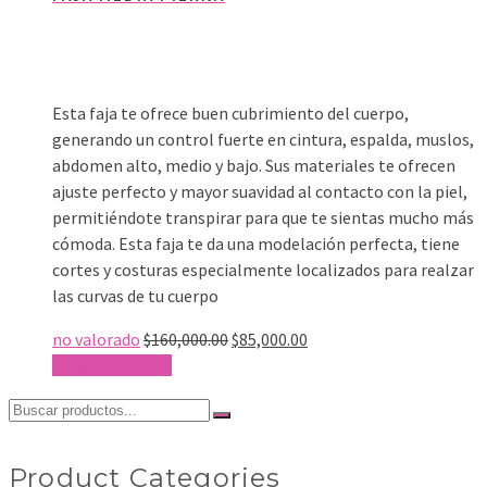
Esta faja te ofrece buen cubrimiento del cuerpo,
generando un control fuerte en cintura, espalda, muslos,
abdomen alto, medio y bajo. Sus materiales te ofrecen
ajuste perfecto y mayor suavidad al contacto con la piel,
permitiéndote transpirar para que te sientas mucho más
cómoda. Esta faja te da una modelación perfecta, tiene
cortes y costuras especialmente localizados para realzar
las curvas de tu cuerpo
El
El
no valorado
$
160,000.00
$
85,000.00
precio
precio
Añadir al carrito
original
actual
Buscar
era:
es:
por:
$160,000.00.
$85,000.00.
Product Categories