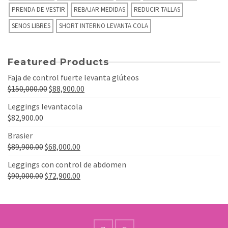
PRENDA DE VESTIR
REBAJAR MEDIDAS
REDUCIR TALLAS
SENOS LIBRES
SHORT INTERNO LEVANTA COLA
Featured Products
Faja de control fuerte levanta glúteos
El
El
$
150,000.00
$
88,900.00
precio
precio
Leggings levantacola
original
actual
$
82,900.00
era:
es:
Brasier
$150,000.00.
$88,900.00.
El
El
$
89,900.00
$
68,000.00
precio
precio
Leggings con control de abdomen
original
actual
El
El
$
90,000.00
$
72,900.00
era:
es:
precio
precio
$89,900.00.
$68,000.00.
original
actual
era:
es:
$90,000.00.
$72,900.00.