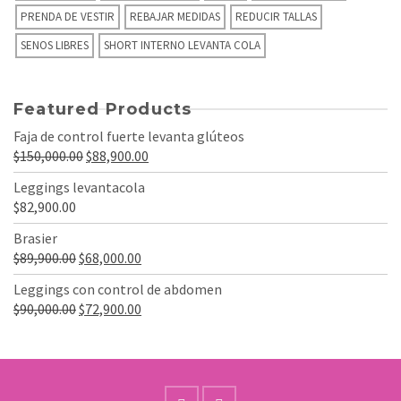
PRENDA DE VESTIR
REBAJAR MEDIDAS
REDUCIR TALLAS
SENOS LIBRES
SHORT INTERNO LEVANTA COLA
Featured Products
Faja de control fuerte levanta glúteos
El
El
$
150,000.00
$
88,900.00
precio
precio
Leggings levantacola
original
actual
$
82,900.00
era:
es:
Brasier
$150,000.00.
$88,900.00.
El
El
$
89,900.00
$
68,000.00
precio
precio
Leggings con control de abdomen
original
actual
El
El
$
90,000.00
$
72,900.00
era:
es:
precio
precio
$89,900.00.
$68,000.00.
original
actual
era:
es:
$90,000.00.
$72,900.00.