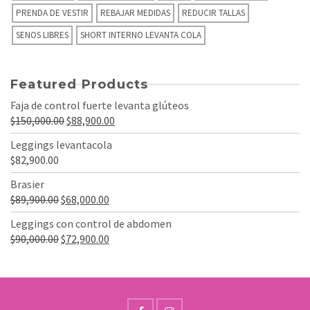
PRENDA DE VESTIR
REBAJAR MEDIDAS
REDUCIR TALLAS
SENOS LIBRES
SHORT INTERNO LEVANTA COLA
Featured Products
Faja de control fuerte levanta glúteos
El
El
$
150,000.00
$
88,900.00
precio
precio
Leggings levantacola
original
actual
$
82,900.00
era:
es:
Brasier
$150,000.00.
$88,900.00.
El
El
$
89,900.00
$
68,000.00
precio
precio
Leggings con control de abdomen
original
actual
El
El
$
90,000.00
$
72,900.00
era:
es:
precio
precio
$89,900.00.
$68,000.00.
original
actual
era:
es:
$90,000.00.
$72,900.00.