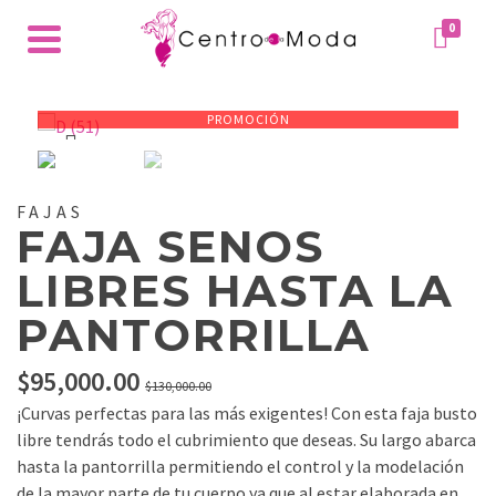
0
PROMOCIÓN
FAJAS
FAJA SENOS
LIBRES HASTA LA
PANTORRILLA
El
El
$
95,000.00
$
130,000.00
precio
precio
¡Curvas perfectas para las más exigentes! Con esta faja busto
original
actual
libre tendrás todo el cubrimiento que deseas. Su largo abarca
era:
es:
hasta la pantorrilla permitiendo el control y la modelación
$130,000.00.
$95,000.00.
de la mayor parte de tu cuerpo ya que al estar elaborada en