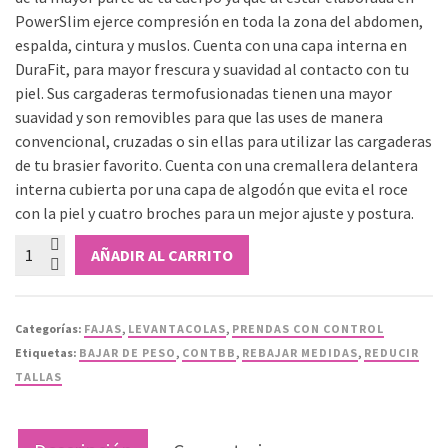
PowerSlim ejerce compresión en toda la zona del abdomen,
espalda, cintura y muslos. Cuenta con una capa interna en
DuraFit, para mayor frescura y suavidad al contacto con tu
piel. Sus cargaderas termofusionadas tienen una mayor
suavidad y son removibles para que las uses de manera
convencional, cruzadas o sin ellas para utilizar las cargaderas
de tu brasier favorito. Cuenta con una cremallera delantera
interna cubierta por una capa de algodón que evita el roce
con la piel y cuatro broches para un mejor ajuste y postura.
Faja
AÑADIR AL CARRITO
Senos
Libres
hasta
Categorías:
FAJAS
,
LEVANTACOLAS
,
PRENDAS CON CONTROL
la
Etiquetas:
BAJAR DE PESO
,
CONTBB
,
REBAJAR MEDIDAS
,
REDUCIR
Pantorrilla
TALLAS
cantidad