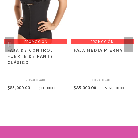
PROMOCIÓN
PROMOCIÓN
FAJA DE CONTROL
FAJA MEDIA PIERNA
FUERTE DE PANTY
CLÁSICO
NO VALORADO
NO VALORADO
El
El
El
El
$
85,000.00
$
85,000.00
$
115,000.00
$
160,000.00
precio
precio
precio
precio
original
actual
origina
actual
era:
es:
era:
es:
$115,000.00.
$85,000.00.
$160,0
$85,00