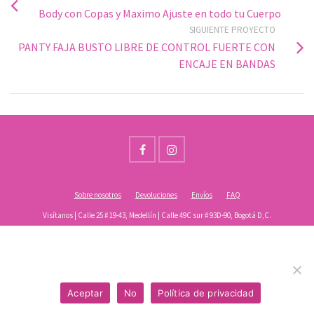
Body con Copas y Maximo Ajuste en todo tu Cuerpo
SIGUIENTE PROYECTO
PANTY FAJA BUSTO LIBRE DE CONTROL FUERTE CON
ENCAJE EN BANDAS
Sobre nosotros
Devoluciones
Envíos
FAQ
Visítanos | Calle 25 # 19-43, Medellín | Calle 49C sur # 93D-90, Bogotá D,C.
mailto:centrodelamodaa@gmail.com
Usamos cookies para asegurar que te damos la mejor
WhatsApp +57 321 4791761
experiencia en nuestra web. Si continúas usando este sitio,
© 2026 Centro de la moda | Diseñado por:
Don Propio
asumiremos que estás de acuerdo.
Aceptar
No
Política de privacidad