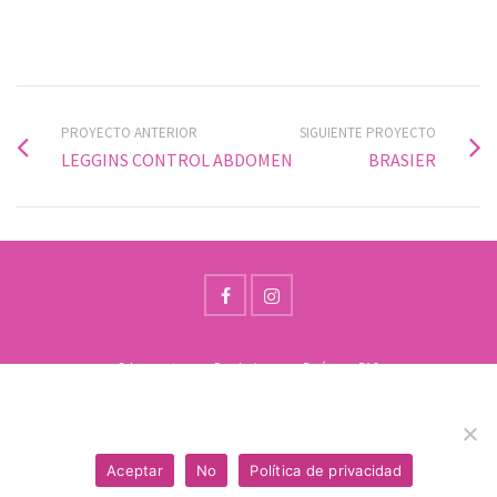
PROYECTO ANTERIOR
SIGUIENTE PROYECTO
LEGGINS CONTROL ABDOMEN
BRASIER
Sobre nosotros
Devoluciones
Envíos
FAQ
Usamos cookies para asegurar que te damos la mejor
Visítanos | Calle 25 # 19-43, Medellín | Calle 49C sur # 93D-90, Bogotá D,C.
experiencia en nuestra web. Si continúas usando este sitio,
mailto:centrodelamodaa@gmail.com
asumiremos que estás de acuerdo.
WhatsApp +57 321 4791761
Aceptar
No
Política de privacidad
© 2026 Centro de la moda | Diseñado por:
Don Propio