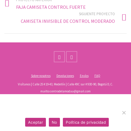
FAJA CAMISETA CONTROL FUERTE
SIGUIENTE PROYECTO
CAMISETA INVISIBLE DE CONTROL MODERADO
Sobre nosotros
Devoluciones
Envíos
FAQ
Visítanos | Calle 25 # 19-43, Medellín | Calle 49C sur # 93D-90, Bogotá D,C.
mailto:centrodelamodaa@gmail.com
WhatsApp +57 321 4791761
Usamos cookies para asegurar que te damos la mejor
© 2026 Centro de la moda | Diseñado por:
Don Propio
experiencia en nuestra web. Si continúas usando este sitio,
asumiremos que estás de acuerdo.
Aceptar
No
Política de privacidad