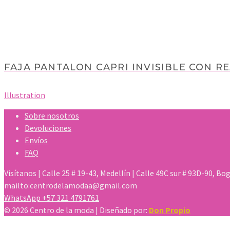
FAJA PANTALON CAPRI INVISIBLE CON R
Illustration
Sobre nosotros
Devoluciones
Envíos
FAQ
Visítanos | Calle 25 # 19-43, Medellín | Calle 49C sur # 93D-90, Bo
mailto:centrodelamodaa@gmail.com
WhatsApp +57 321 4791761
© 2026 Centro de la moda | Diseñado por:
Don Propio