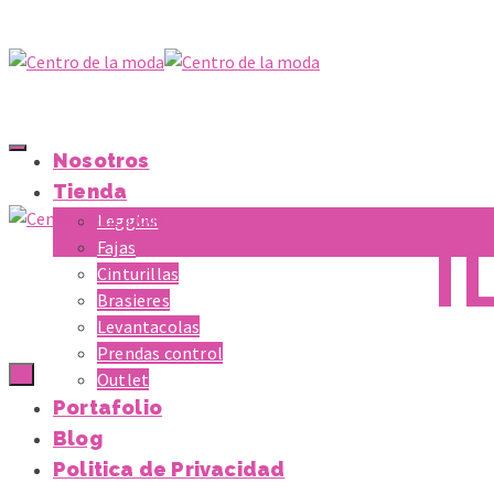
Nosotros
Tienda
Leggins
I
Fajas
Cinturillas
Brasieres
Levantacolas
Prendas control
0
Outlet
Portafolio
Blog
Politica de Privacidad