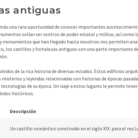
las antiguas
además una rara oportunidad de conocer importantes acontecimient
numentos solían ser centros de poder estatal y militar, así como 
y monumentos que han llegado hasta nosotros nos permiten analizar
anto, los castillos y fortalezas antiguos son una parte importante 
ión.
ívidos de la rica historia de diversas estados. Estos edificios arq
sterios y leyendas relacionadas con historias de épocas pasadas. 
las tecnologías de su época. Un viaje a estos lugares le permite te
íodos históricos.
Descripción
Un castillo romántico construido en el siglo XIX. para el rey Lui